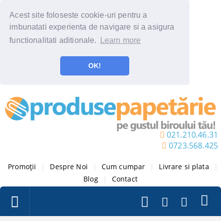
Acest site foloseste cookie-uri pentru a
imbunatati experienta de navigare si a asigura
functionalitati aditionale.
Learn more
OK!
021.210.46.31
0723.568.425
Promoții
|
Despre Noi
|
Cum cumpar
|
Livrare si plata
|
Blog
|
Contact