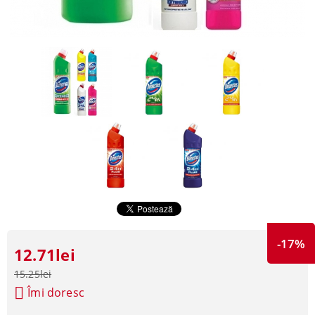
-17%
12.71lei
15.25lei
Îmi doresc