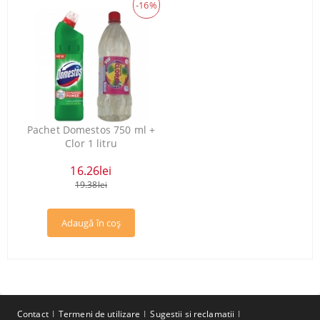
-16%
Pachet Domestos 750 ml +
Clor 1 litru
16.26lei
19.38lei
Contact
Termeni de utilizare
Sugestii si reclamatii