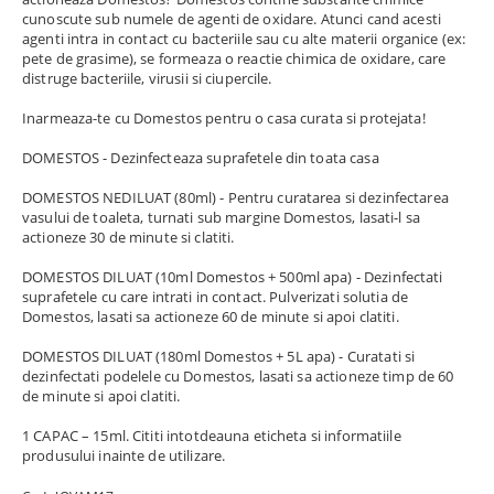
cunoscute sub numele de agenti de oxidare. Atunci cand acesti
agenti intra in contact cu bacteriile sau cu alte materii organice (ex:
pete de grasime), se formeaza o reactie chimica de oxidare, care
distruge bacteriile, virusii si ciupercile.
Inarmeaza-te cu Domestos pentru o casa curata si protejata!
DOMESTOS - Dezinfecteaza suprafetele din toata casa
DOMESTOS NEDILUAT (80ml) - Pentru curatarea si dezinfectarea
vasului de toaleta, turnati sub margine Domestos, lasati-l sa
actioneze 30 de minute si clatiti.
DOMESTOS DILUAT (10ml Domestos + 500ml apa) - Dezinfectati
suprafetele cu care intrati in contact. Pulverizati solutia de
Domestos, lasati sa actioneze 60 de minute si apoi clatiti.
DOMESTOS DILUAT (180ml Domestos + 5L apa) - Curatati si
dezinfectati podelele cu Domestos, lasati sa actioneze timp de 60
de minute si apoi clatiti.
1 CAPAC – 15ml. Cititi intotdeauna eticheta si informatiile
produsului inainte de utilizare.