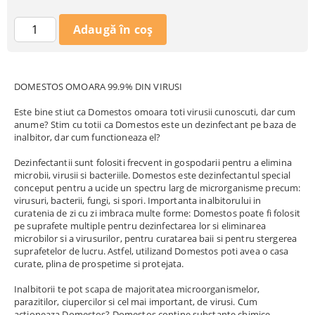
DOMESTOS OMOARA 99.9% DIN VIRUSI
Este bine stiut ca Domestos omoara toti virusii cunoscuti, dar cum
anume? Stim cu totii ca Domestos este un dezinfectant pe baza de
inalbitor, dar cum functioneaza el?
Dezinfectantii sunt folositi frecvent in gospodarii pentru a elimina
microbii, virusii si bacteriile. Domestos este dezinfectantul special
conceput pentru a ucide un spectru larg de microrganisme precum:
virusuri, bacterii, fungi, si spori. Importanta inalbitorului in
curatenia de zi cu zi imbraca multe forme: Domestos poate fi folosit
pe suprafete multiple pentru dezinfectarea lor si eliminarea
microbilor si a virusurilor, pentru curatarea baii si pentru stergerea
suprafetelor de lucru. Astfel, utilizand Domestos poti avea o casa
curate, plina de prospetime si protejata.
Inalbitorii te pot scapa de majoritatea microorganismelor,
parazitilor, ciupercilor si cel mai important, de virusi. Cum
actioneaza Domestos? Domestos contine substante chimice