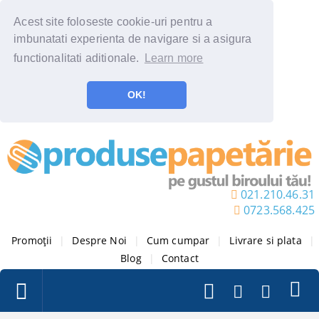
Acest site foloseste cookie-uri pentru a
imbunatati experienta de navigare si a asigura
functionalitati aditionale.
Learn more
OK!
021.210.46.31
0723.568.425
Promoții
|
Despre Noi
|
Cum cumpar
|
Livrare si plata
|
Blog
|
Contact