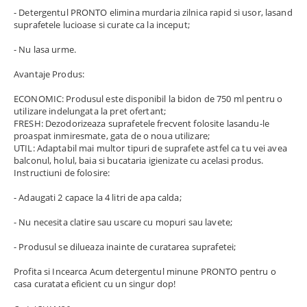
- Detergentul PRONTO elimina murdaria zilnica rapid si usor, lasand
suprafetele lucioase si curate ca la inceput;
- Nu lasa urme.
Avantaje Produs:
ECONOMIC: Produsul este disponibil la bidon de 750 ml pentru o
utilizare indelungata la pret ofertant;
FRESH: Dezodorizeaza suprafetele frecvent folosite lasandu-le
proaspat inmiresmate, gata de o noua utilizare;
UTIL: Adaptabil mai multor tipuri de suprafete astfel ca tu vei avea
balconul, holul, baia si bucataria igienizate cu acelasi produs.
Instructiuni de folosire:
- Adaugati 2 capace la 4 litri de apa calda;
- Nu necesita clatire sau uscare cu mopuri sau lavete;
- Produsul se dilueaza inainte de curatarea suprafetei;
Profita si Incearca Acum detergentul minune PRONTO pentru o
casa curatata eficient cu un singur dop!