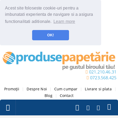
Acest site foloseste cookie-uri pentru a
imbunatati experienta de navigare si a asigura
functionalitati aditionale.
Learn more
OK!
021.210.46.31
0723.568.425
Promoții
|
Despre Noi
|
Cum cumpar
|
Livrare si plata
|
Blog
|
Contact