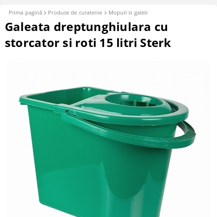
Prima pagină
Produse de curatenie
Mopuri si galeti
Galeata dreptunghiulara cu
storcator si roti 15 litri Sterk