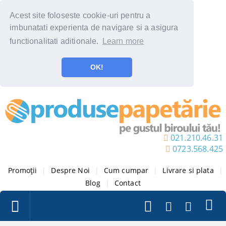
Acest site foloseste cookie-uri pentru a
imbunatati experienta de navigare si a asigura
functionalitati aditionale.
Learn more
OK!
021.210.46.31
0723.568.425
Promoții
|
Despre Noi
|
Cum cumpar
|
Livrare si plata
|
Blog
|
Contact