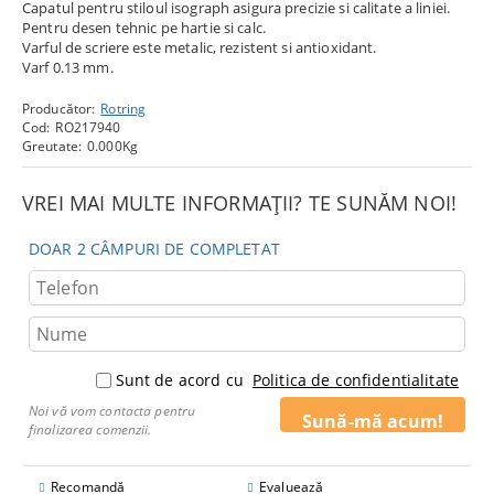
Capatul pentru stiloul isograph asigura precizie si calitate a liniei.
Pentru desen tehnic pe hartie si calc.
Varful de scriere este metalic, rezistent si antioxidant.
Varf 0.13 mm.
Producător:
Rotring
Cod:
RO217940
Greutate:
0.000
Kg
VREI MAI MULTE INFORMAȚII? TE SUNĂM NOI!
DOAR 2 CÂMPURI DE COMPLETAT
Sunt de acord cu
Politica de confidentialitate
Noi vă vom contacta pentru
finalizarea comenzii.
Recomandă
Evaluează