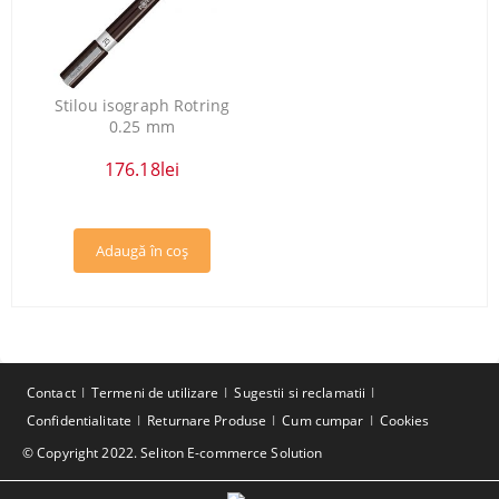
Stilou isograph Rotring
0.25 mm
176.18lei
Contact
Termeni de utilizare
Sugestii si reclamatii
Confidentialitate
Returnare Produse
Cum cumpar
Cookies
© Copyright 2022. Seliton E-commerce Solution