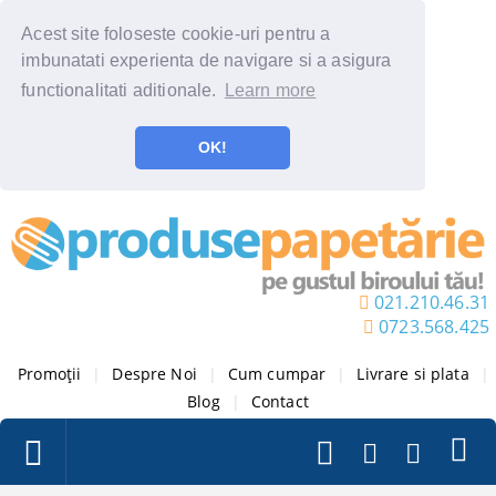
Acest site foloseste cookie-uri pentru a
imbunatati experienta de navigare si a asigura
functionalitati aditionale.
Learn more
OK!
021.210.46.31
0723.568.425
Promoții
|
Despre Noi
|
Cum cumpar
|
Livrare si plata
|
Blog
|
Contact