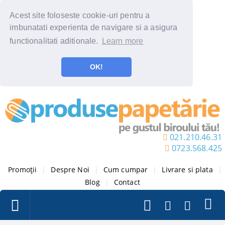
Acest site foloseste cookie-uri pentru a
imbunatati experienta de navigare si a asigura
functionalitati aditionale.
Learn more
OK!
021.210.46.31
0723.568.425
Promoții
|
Despre Noi
|
Cum cumpar
|
Livrare si plata
|
Blog
|
Contact