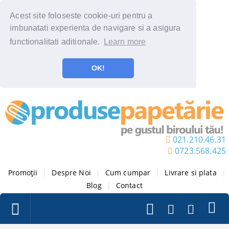
Acest site foloseste cookie-uri pentru a
imbunatati experienta de navigare si a asigura
functionalitati aditionale.
Learn more
OK!
021.210.46.31
0723.568.425
Promoții
|
Despre Noi
|
Cum cumpar
|
Livrare si plata
|
Blog
|
Contact