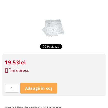
19.53lei
Îmi doresc
Hartie offset, fata-verso, 100 file/carnet