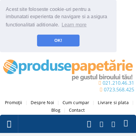
Acest site foloseste cookie-uri pentru a
imbunatati experienta de navigare si a asigura
functionalitati aditionale.
Learn more
OK!
021.210.46.31
0723.568.425
Promoții
|
Despre Noi
|
Cum cumpar
|
Livrare si plata
|
Blog
|
Contact