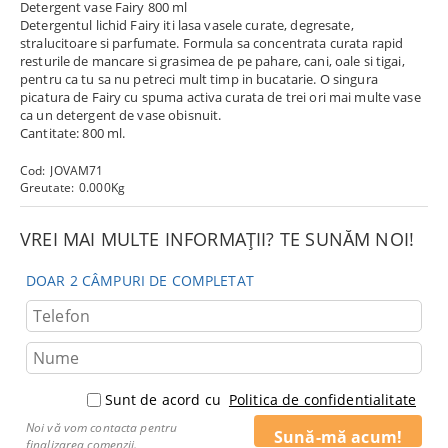
Detergent vase Fairy 800 ml
Detergentul lichid Fairy iti lasa vasele curate, degresate,
stralucitoare si parfumate. Formula sa concentrata curata rapid
resturile de mancare si grasimea de pe pahare, cani, oale si tigai,
pentru ca tu sa nu petreci mult timp in bucatarie. O singura
picatura de Fairy cu spuma activa curata de trei ori mai multe vase
ca un detergent de vase obisnuit.
Cantitate: 800 ml.
Cod:
JOVAM71
Greutate:
0.000
Kg
VREI MAI MULTE INFORMAȚII? TE SUNĂM NOI!
DOAR 2 CÂMPURI DE COMPLETAT
Sunt de acord cu
Politica de confidentialitate
Noi vă vom contacta pentru
finalizarea comenzii.