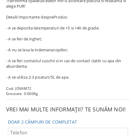
Transforma spalatulvaselor intr-o activitate placuta si relaxanta si
alege PUR!
Detalii Importante despreProdus:
- A se depozita latemperaturi de +5 si +40 de grade;
- A se feri de inghet;
- A nu se lasa la indemanacopiilor;
- A se feri contactul cuochii si in caz de contact clatiti cu apa din
abundenta;
- A se utiliza 2-3 picaturi/5L de apa.
Cod:
JOVAM72
Greutate:
0.000
Kg
VREI MAI MULTE INFORMAȚII? TE SUNĂM NOI!
DOAR 2 CÂMPURI DE COMPLETAT