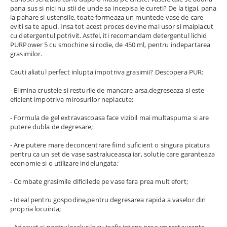
pana sus si nici nu stii de unde sa incepisa le cureti? De la tigai, pana
la pahare si ustensile, toate formeaza un muntede vase de care
eviti sa te apuci. Insa tot acest proces devine mai usor si maiplacut
cu detergentul potrivit. Astfel, iti recomandam detergentul lichid
PURPower 5 cu smochine si rodie, de 450 ml, pentru indepartarea
grasimilor.
Cauti aliatul perfect inlupta impotriva grasimii? Descopera PUR:
- Elimina crustele si resturile de mancare arsa,degreseaza si este
eficient impotriva mirosurilor neplacute;
- Formula de gel extravascoasa face vizibil mai multaspuma si are
putere dubla de degresare;
- Are putere mare deconcentrare fiind suficient o singura picatura
pentru ca un set de vase sastraluceasca iar, solutie care garanteaza
economie si o utilizare indelungata;
- Combate grasimile dificilede pe vase fara prea mult efort;
- Ideal pentru gospodine,pentru degresarea rapida a vaselor din
propria locuinta;