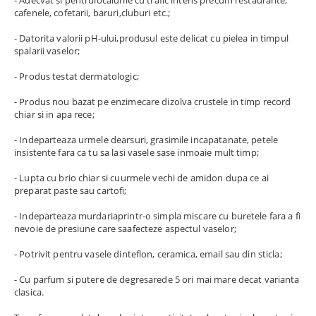
- Adecvat si pentrulocalurile cu trafic intens precum restaurante,
cafenele, cofetarii, baruri,cluburi etc.;
- Datorita valorii pH-ului,produsul este delicat cu pielea in timpul
spalarii vaselor;
- Produs testat dermatologic;
- Produs nou bazat pe enzimecare dizolva crustele in timp record
chiar si in apa rece;
- Indeparteaza urmele dearsuri, grasimile incapatanate, petele
insistente fara ca tu sa lasi vasele sase inmoaie mult timp;
- Lupta cu brio chiar si cuurmele vechi de amidon dupa ce ai
preparat paste sau cartofi;
- Indeparteaza murdariaprintr-o simpla miscare cu buretele fara a fi
nevoie de presiune care saafecteze aspectul vaselor;
- Potrivit pentru vasele dinteflon, ceramica, email sau din sticla;
- Cu parfum si putere de degresarede 5 ori mai mare decat varianta
clasica.