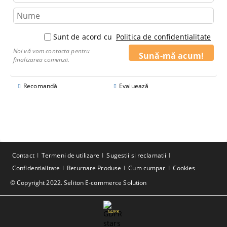
Sunt de acord cu
Politica de confidentialitate
Noi vă vom contacta pentru
finalizarea comenzii.
Recomandă
Evaluează
Contact
Termeni de utilizare
Sugestii si reclamatii
Confidentialitate
Returnare Produse
Cum cumpar
Cookies
© Copyright 2022. Seliton E-commerce Solution
GDPR