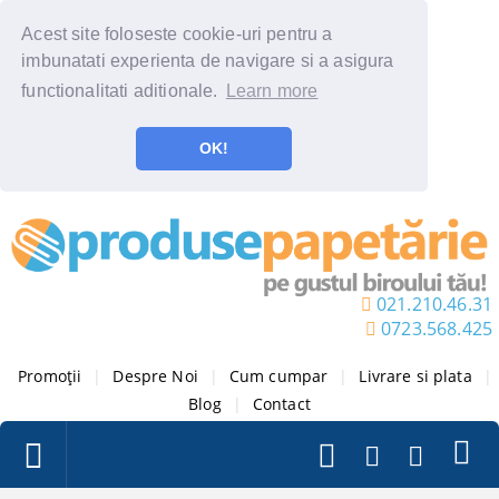
Acest site foloseste cookie-uri pentru a
imbunatati experienta de navigare si a asigura
functionalitati aditionale.
Learn more
OK!
021.210.46.31
0723.568.425
Promoții
|
Despre Noi
|
Cum cumpar
|
Livrare si plata
|
Blog
|
Contact