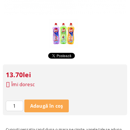
13.70lei
Îmi doresc
Cunosti senzatia cand dupa o masa pe cinste, vasele tale se aduna