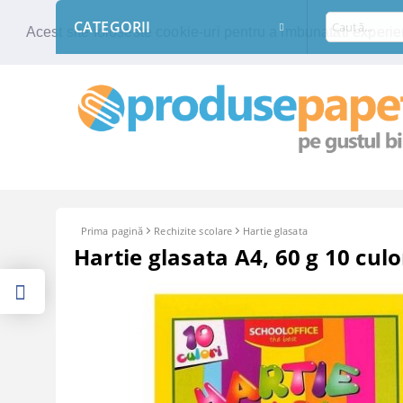
CATEGORII
Acest site foloseste cookie-uri pentru a imbunatati experien
Prima pagină
Rechizite scolare
Hartie glasata
Hartie glasata A4, 60 g 10 culo