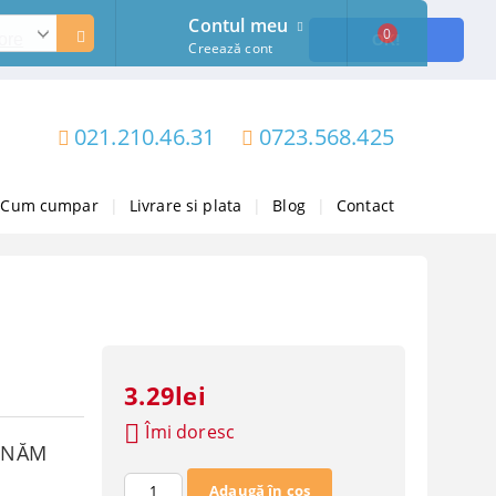
Contul meu
0
ore
OK!
Creează cont
021.210.46.31
0723.568.425
Cum cumpar
|
Livrare si plata
|
Blog
|
Contact
3.29lei
Îmi doresc
SUNĂM