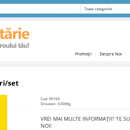
ta de navigare si a asigura functionalitati aditionale.
Learn m
Promoții
|
Despre Noi
|
ri/set
Cod:
RS160
Greutate:
0.000
Kg
VREI MAI MULTE INFORMAȚII? TE 
NOI!