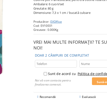
Ambalare: 6 cuori/set
Greutate: 80 g
Dimensiune: 7,3 x 1 cm / bucată culoare
Producător:
EVOffice
Cod:
EV10E01
Greutate:
0.000
Kg
VREI MAI MULTE INFORMAȚII? TE 
NOI!
DOAR 2 CÂMPURI DE COMPLETAT
Sunt de acord cu
Politica de confide
Noi vă vom contacta pentru
finalizarea comenzii.
Recomandă
Evaluează