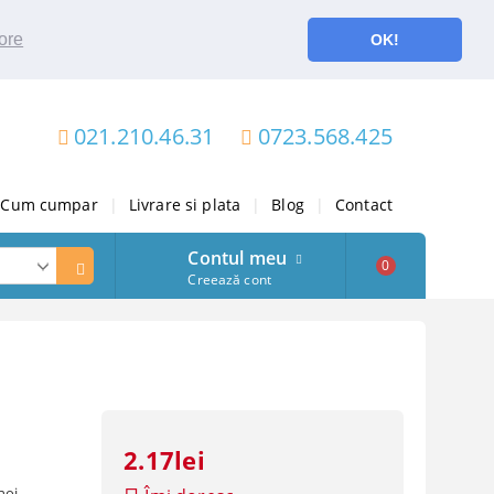
ore
OK!
021.210.46.31
0723.568.425
Cum cumpar
|
Livrare si plata
|
Blog
|
Contact
Contul meu
0
Creează cont
2.17lei
noi