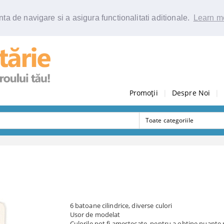
ta de navigare si a asigura functionalitati aditionale.
Learn m
Promoții
|
Despre Noi
|
6 batoane cilindrice, diverse culori
Usor de modelat
Culorile pot fi amestecate, pentru a obtine nuante 