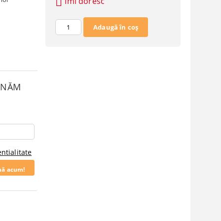
Îmi doresc
SUNĂM
ntialitate