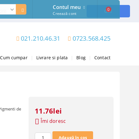
Contul meu
0
ore
OK!
Creează cont
021.210.46.31
0723.568.425
Cum cumpar
|
Livrare si plata
|
Blog
|
Contact
 Pigmenti de
11.76lei
Îmi doresc