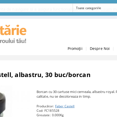
ta de navigare si a asigura functionalitati aditionale.
Learn m
Promoții
|
Despre Noi
|
tell, albastru, 30 buc/borcan
Borcan cu 30 cartuse mici cerneala, albastru royal.
calitate, nu se decoloreaza in timp.
Producător:
Faber Castell
Cod:
FC185528
Greutate:
0.000
Kg