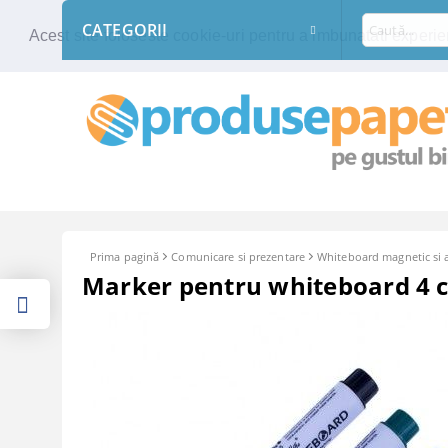
CATEGORII
Acest site foloseste cookie-uri pentru a imbunatati experien
Prima pagină
Comunicare si prezentare
Whiteboard magnetic si a
Marker pentru whiteboard 4 cu