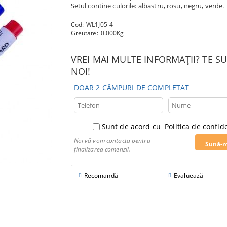
Setul contine culorile: albastru, rosu, negru, verde.
Cod:
WL1J05-4
Greutate:
0.000
Kg
VREI MAI MULTE INFORMAȚII? TE 
NOI!
DOAR 2 CÂMPURI DE COMPLETAT
Sunt de acord cu
Politica de confide
Noi vă vom contacta pentru
finalizarea comenzii.
Recomandă
Evaluează