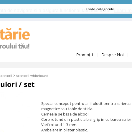
ta de navigare si a asigura functionalitati aditionale.
Learn m
Promoții
|
Despre Noi
|
ccesorii
Accesorii whiteboard
lori / set
Special conceput pentru a fi folosit pentru scrierea
magnetice sau table de sticla.
Cerneala pe baza de alcool.
Corp rotund din plastic alb si grip in culoarea scrieri
Varf rotund 1-3 mm.
Ambalare in blister plastic.