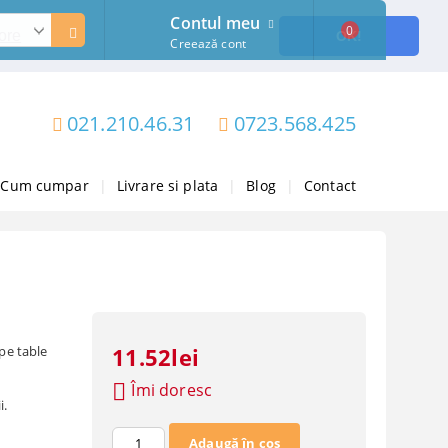
Contul meu
0
ore
OK!
Creează cont
021.210.46.31
0723.568.425
Cum cumpar
|
Livrare si plata
|
Blog
|
Contact
 pe table
11.52lei
Îmi doresc
i.