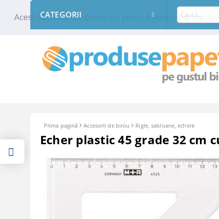
CATEGORII
Acest site foloseste cookie-uri pentru a imbunatati experien
Prima pagină
Accesorii de birou
Rigle, sabloane, echere
Echer plastic 45 grade 32 cm 