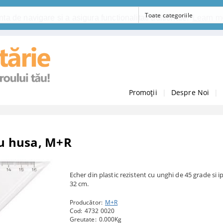
ta de navigare si a asigura functionalitati aditionale.
Learn m
Promoții
|
Despre Noi
|
cu husa, M+R
Echer din plastic rezistent cu unghi de 45 grade si 
32 cm.
Producător:
M+R
Cod:
4732 0020
Greutate:
0.000
Kg