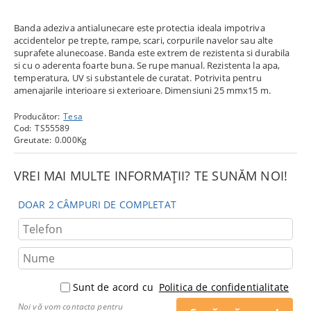
Banda adeziva antialunecare este protectia ideala impotriva
accidentelor pe trepte, rampe, scari, corpurile navelor sau alte
suprafete alunecoase. Banda este extrem de rezistenta si durabila
si cu o aderenta foarte buna. Se rupe manual. Rezistenta la apa,
temperatura, UV si substantele de curatat. Potrivita pentru
amenajarile interioare si exterioare. Dimensiuni 25 mmx15 m.
Producător:
Tesa
Cod:
TS55589
Greutate:
0.000
Kg
VREI MAI MULTE INFORMAȚII? TE SUNĂM NOI!
DOAR 2 CÂMPURI DE COMPLETAT
Sunt de acord cu
Politica de confidentialitate
Noi vă vom contacta pentru