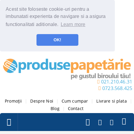
Acest site foloseste cookie-uri pentru a
imbunatati experienta de navigare si a asigura
functionalitati aditionale.
Learn more
OK!
021.210.46.31
0723.568.425
Promoții
|
Despre Noi
|
Cum cumpar
|
Livrare si plata
|
Blog
|
Contact