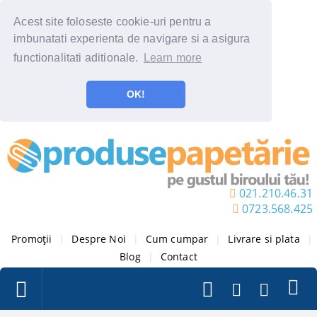
Acest site foloseste cookie-uri pentru a
imbunatati experienta de navigare si a asigura
functionalitati aditionale.
Learn more
OK!
021.210.46.31
0723.568.425
Promoții
|
Despre Noi
|
Cum cumpar
|
Livrare si plata
|
Blog
|
Contact