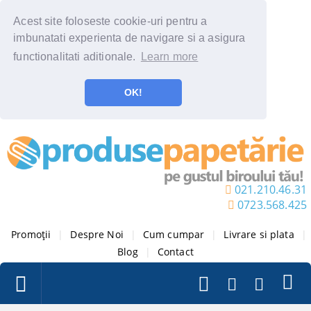
Acest site foloseste cookie-uri pentru a
imbunatati experienta de navigare si a asigura
functionalitati aditionale.
Learn more
OK!
021.210.46.31
0723.568.425
Promoții
|
Despre Noi
|
Cum cumpar
|
Livrare si plata
|
Blog
|
Contact