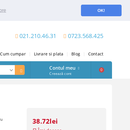
ore
OK!
021.210.46.31
0723.568.425
Cum cumpar
|
Livrare si plata
|
Blog
|
Contact
Contul meu
0
Creează cont
ru
38.72lei