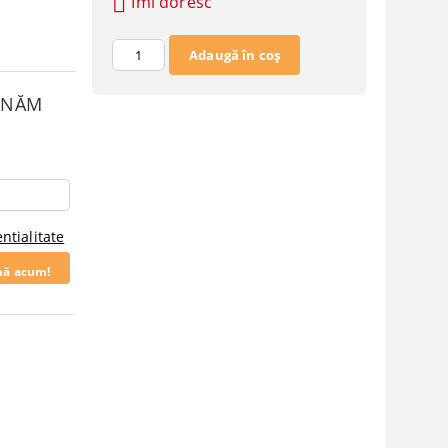
Îmi doresc
SUNĂM
ntialitate