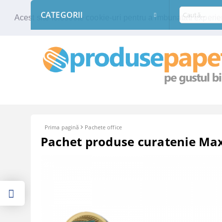
CATEGORII
Acest site foloseste cookie-uri pentru a imbunatati experien
Prima pagină
Pachete office
Pachet produse curatenie Max