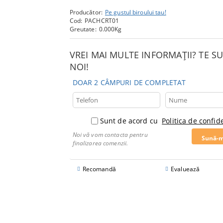
Producător:
Pe gustul biroului tau!
Cod:
PACHCRT01
Greutate:
0.000
Kg
VREI MAI MULTE INFORMAȚII? TE 
NOI!
DOAR 2 CÂMPURI DE COMPLETAT
Sunt de acord cu
Politica de confide
Noi vă vom contacta pentru
finalizarea comenzii.
Recomandă
Evaluează