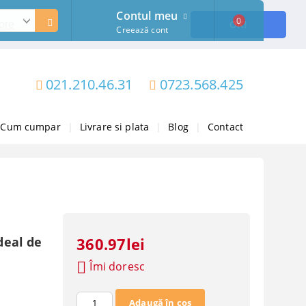
Contul meu
0
ore
OK!
Creează cont
021.210.46.31
0723.568.425
Cum cumpar
|
Livrare si plata
|
Blog
|
Contact
deal de
360.97lei
Îmi doresc