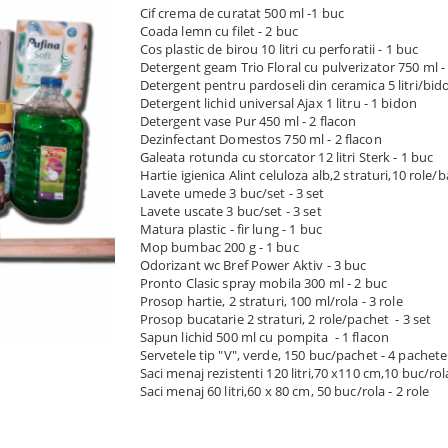
Cif crema de curatat 500 ml -1 buc
Coada lemn cu filet - 2 buc
Cos plastic de birou 10 litri cu perforatii - 1 buc
Detergent geam Trio Floral cu pulverizator 750 ml - 
Detergent pentru pardoseli din ceramica 5 litri/bid
Detergent lichid universal Ajax 1 litru - 1 bidon
Detergent vase Pur 450 ml - 2
flacon
Dezinfectant Domestos 750 ml - 2 flacon
Galeata rotunda cu storcator 12 litri Sterk - 1 buc
Hartie igienica Alint celuloza alb,2 straturi,10 role/b
Lavete umede 3 buc/set - 3 set
Lavete uscate 3 buc/set - 3 set
Matura plastic - fir lung - 1 buc
Mop bumbac 200 g - 1 buc
Odorizant wc Bref Power Aktiv - 3 buc
Pronto Clasic spray mobila 300 ml - 2 buc
Prosop hartie, 2 straturi, 100 ml/rola - 3 role
Prosop bucatarie 2 straturi, 2 role/pachet
- 3 set
Sapun lichid 500 ml cu pompita
- 1 flacon
Servetele tip "V", verde, 150 buc/pachet - 4 pachete
Saci menaj rezistenti 120 litri,70 x110 cm,10 buc/rola
Saci menaj 60 litri,60 x 80 cm, 50 buc/rola - 2 role