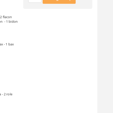
2 flacon
on
- 1 bidon
ax - 1 bax
 - 2 role