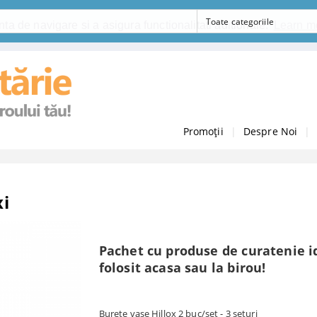
ta de navigare si a asigura functionalitati aditionale.
Learn m
Promoții
|
Despre Noi
|
i
Pachet cu produse de curatenie i
folosit acasa sau la birou!
Burete vase Hillox 2 buc/set - 3 seturi