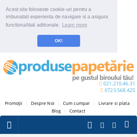
Acest site foloseste cookie-uri pentru a
imbunatati experienta de navigare si a asigura
functionalitati aditionale.
Learn more
OK!
021.210.46.31
0723.568.425
Promoții
|
Despre Noi
|
Cum cumpar
|
Livrare si plata
|
Blog
|
Contact