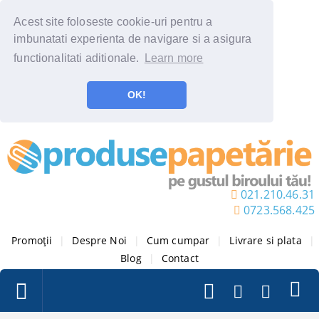
Acest site foloseste cookie-uri pentru a
imbunatati experienta de navigare si a asigura
functionalitati aditionale.
Learn more
OK!
021.210.46.31
0723.568.425
Promoții
|
Despre Noi
|
Cum cumpar
|
Livrare si plata
|
Blog
|
Contact