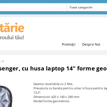
ta de navigare si a asigura functionalitati aditionale.
Learn m
Promoții
|
Despre Noi
|
..IT
ssenger, cu husa laptop 14" forme ge
Geanta reversibila cu 2 fete.
Prevazuta cu bareta pentru umar si husa pentru l
13,3".
Dimensiuni: 420 x 140 x 290 mm.
Model forme geometrice.