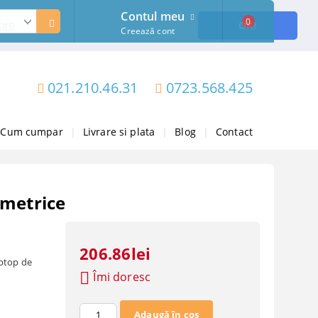
Contul meu
0
ore
OK!
Creează cont
021.210.46.31
0723.568.425
Cum cumpar
|
Livrare si plata
|
Blog
|
Contact
ometrice
206.86lei
aptop de
Îmi doresc