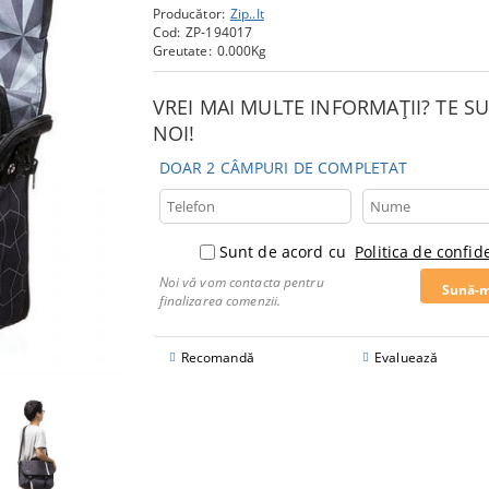
Producător:
Zip..It
Cod:
ZP-194017
Greutate:
0.000
Kg
VREI MAI MULTE INFORMAȚII? TE 
NOI!
DOAR 2 CÂMPURI DE COMPLETAT
Sunt de acord cu
Politica de confide
Noi vă vom contacta pentru
finalizarea comenzii.
Recomandă
Evaluează