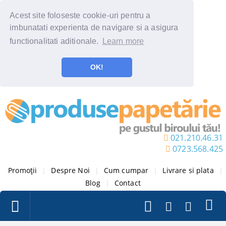
Acest site foloseste cookie-uri pentru a
imbunatati experienta de navigare si a asigura
functionalitati aditionale.
Learn more
OK!
021.210.46.31
0723.568.425
Promoții
|
Despre Noi
|
Cum cumpar
|
Livrare si plata
|
Blog
|
Contact