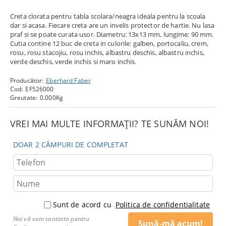
Creta clorata pentru tabla scolara/neagra ideala pentru la scoala
dar si acasa. Fiecare creta are un invelis protector de hartie. Nu lasa
praf si se poate curata usor. Diametru: 13x13 mm, lungime: 90 mm.
Cutia contine 12 buc de creta in culorile: galben, portocaliu, crem,
rosu, rosu stacojiu, rosu inchis, albastru deschis, albastru inchis,
verde deschis, verde inchis si maro inchis.
Producător:
Eberhard Faber
Cod:
EF526000
Greutate:
0.000
Kg
VREI MAI MULTE INFORMAȚII? TE SUNĂM NOI!
DOAR 2 CÂMPURI DE COMPLETAT
Sunt de acord cu
Politica de confidentialitate
Noi vă vom contacta pentru