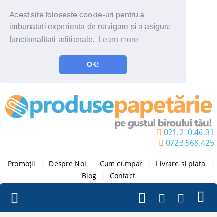
Acest site foloseste cookie-uri pentru a
imbunatati experienta de navigare si a asigura
functionalitati aditionale.
Learn more
OK!
021.210.46.31
0723.568.425
Promoții
|
Despre Noi
|
Cum cumpar
|
Livrare si plata
|
Blog
|
Contact