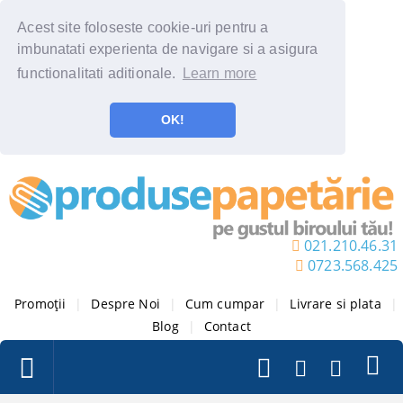
Acest site foloseste cookie-uri pentru a
imbunatati experienta de navigare si a asigura
functionalitati aditionale.
Learn more
OK!
021.210.46.31
0723.568.425
Promoții
|
Despre Noi
|
Cum cumpar
|
Livrare si plata
|
Blog
|
Contact