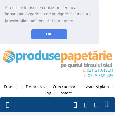
Acest site foloseste cookie-uri pentru a
imbunatati experienta de navigare si a asigura
functionalitati aditionale.
Learn more
OK!
021.210.46.31
0723.568.425
Promoții
|
Despre Noi
|
Cum cumpar
|
Livrare si plata
|
Blog
|
Contact