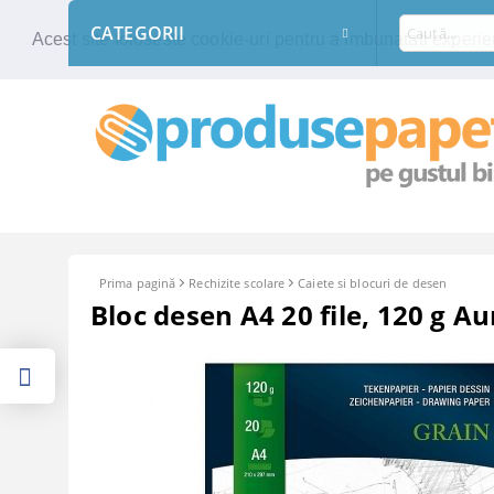
CATEGORII
Acest site foloseste cookie-uri pentru a imbunatati experien
Prima pagină
Rechizite scolare
Caiete si blocuri de desen
Bloc desen A4 20 file, 120 g A