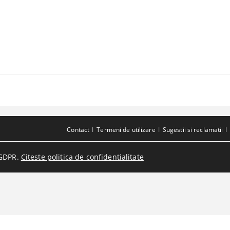
Contact
Termeni de utilizare
Sugestii si reclamatii
GDPR.
Citeste politica de confidentialitate