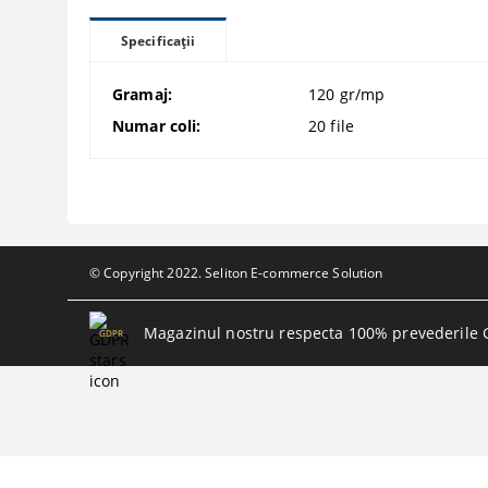
Specificații
Gramaj:
120 gr/mp
Numar coli:
20 file
© Copyright 2022. Seliton E-commerce Solution
Magazinul nostru respecta 100% prevederile 
GDPR