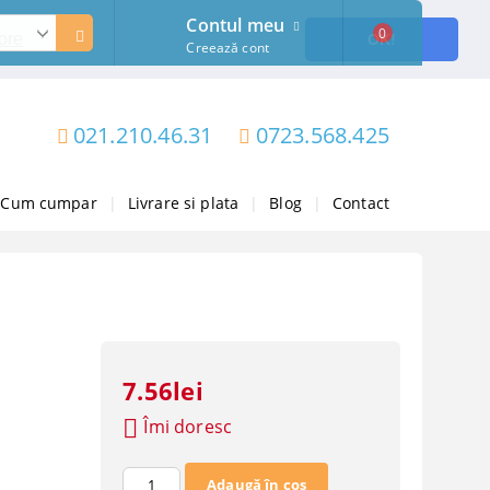
Contul meu
0
ore
OK!
Creează cont
021.210.46.31
0723.568.425
Cum cumpar
|
Livrare si plata
|
Blog
|
Contact
7.56lei
Îmi doresc