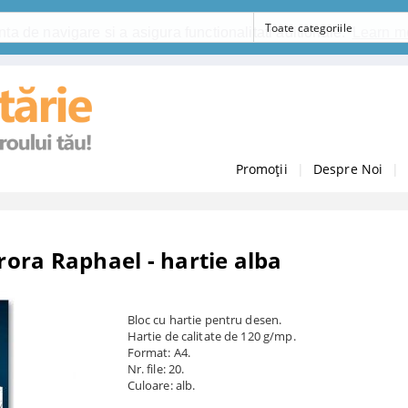
ta de navigare si a asigura functionalitati aditionale.
Learn m
Promoții
|
Despre Noi
|
urora Raphael - hartie alba
Bloc cu hartie pentru desen.
Hartie de calitate de 120 g/mp.
Format: A4.
Nr. file: 20.
Culoare: alb.