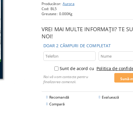
Producător:
Aurora
Cod:
BL5
Greutate:
0.000
Kg
VREI MAI MULTE INFORMAȚII? TE 
NOI!
DOAR 2 CÂMPURI DE COMPLETAT
Sunt de acord cu
Politica de confide
Noi vă vom contacta pentru
finalizarea comenzii.
Recomandă
Evaluează
Compară