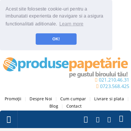
Acest site foloseste cookie-uri pentru a
imbunatati experienta de navigare si a asigura
functionalitati aditionale.
Learn more
OK!
021.210.46.31
0723.568.425
Promoții
|
Despre Noi
|
Cum cumpar
|
Livrare si plata
|
Blog
|
Contact