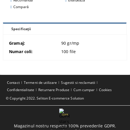
Recomandă
Evaluează
Compară
Specificații
Gramaj:
90 gr/mp
Numar coli:
100 file
Contact
Termeni de utilizare
Sugestii si reclamatii
Confidentialitate
Returnare Produse
Cum cumpar
Cookies
© Copyright 2022. Seliton E-commerce Solution
GDPR
Magazinul nostru respecta 100% prevederile GDPR.