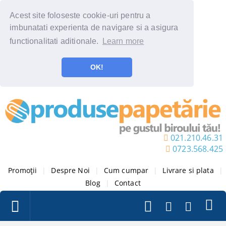
Acest site foloseste cookie-uri pentru a
imbunatati experienta de navigare si a asigura
functionalitati aditionale.
Learn more
OK!
021.210.46.31
0723.568.425
Promoții
|
Despre Noi
|
Cum cumpar
|
Livrare si plata
|
Blog
|
Contact