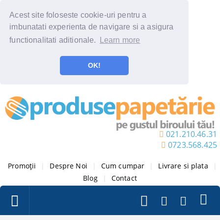
Acest site foloseste cookie-uri pentru a
imbunatati experienta de navigare si a asigura
functionalitati aditionale.
Learn more
OK!
021.210.46.31
0723.568.425
Promoții
|
Despre Noi
|
Cum cumpar
|
Livrare si plata
|
Blog
|
Contact