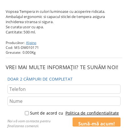
Vopsea Tempera in culori luminoase cu acoperire ridicata.
Ambalajul ergonomic si capacul sticlei de tempera asigura
inchiderea stransa si sigura.
Se curata usor cu apa.
Cantitate: 500 ml.
Producător:
Alpino
Cod:
MS-DM010171
Greutate:
0.000
Kg
VREI MAI MULTE INFORMAȚII? TE SUNĂM NOI!
DOAR 2 CÂMPURI DE COMPLETAT
Sunt de acord cu
Politica de confidentialitate
Noi vă vom contacta pentru
finalizarea comenzii.