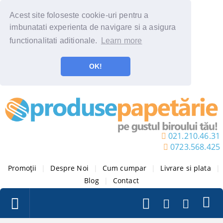
Acest site foloseste cookie-uri pentru a
imbunatati experienta de navigare si a asigura
functionalitati aditionale.
Learn more
OK!
021.210.46.31
0723.568.425
Promoții
|
Despre Noi
|
Cum cumpar
|
Livrare si plata
|
Blog
|
Contact