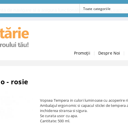
ta de navigare si a asigura functionalitati aditionale.
Learn m
Promoții
|
Despre Noi
|
o - rosie
Vopsea Tempera in culori luminoase cu acoperire ri
Ambalajul ergonomic si capacul sticlei de tempera 
inchiderea stransa si sigura.
Se curata usor cu apa.
Cantitate: 500 ml.