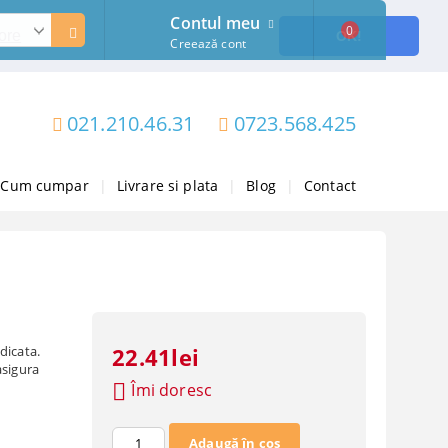
Contul meu
0
ore
OK!
Creează cont
021.210.46.31
0723.568.425
Cum cumpar
|
Livrare si plata
|
Blog
|
Contact
dicata.
22.41lei
asigura
Îmi doresc