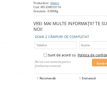
Producător:
Alpino
Cod:
MS-DM010174
Greutate:
0.000
Kg
VREI MAI MULTE INFORMAȚII? TE 
NOI!
DOAR 2 CÂMPURI DE COMPLETAT
Sunt de acord cu
Politica de confide
Noi vă vom contacta pentru
finalizarea comenzii.
Recomandă
Evaluează