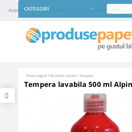
CATEGORII
Acest site foloseste cookie-uri pentru a imbunatati experien
Prima pagină
Rechizite scolare
Tempera
Tempera lavabila 500 ml Alpin