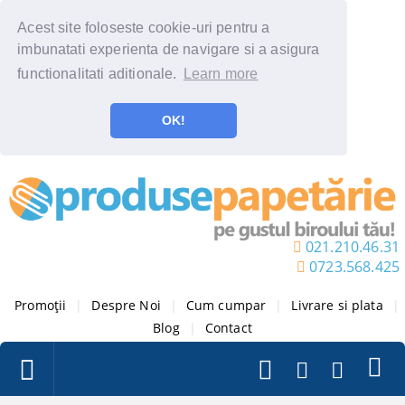
Acest site foloseste cookie-uri pentru a
imbunatati experienta de navigare si a asigura
functionalitati aditionale.
Learn more
OK!
021.210.46.31
0723.568.425
Promoții
|
Despre Noi
|
Cum cumpar
|
Livrare si plata
|
Blog
|
Contact