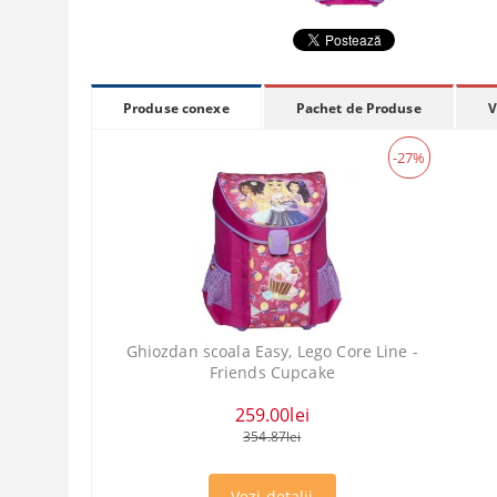
Pachet de Produse
V
Produse conexe
-27%
Ghiozdan scoala Easy, Lego Core Line -
Friends Cupcake
259.00lei
354.87lei
Vezi detalii