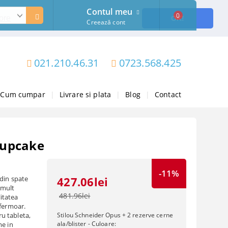
Contul meu
0
ore
OK!
Creează cont
021.210.46.31
0723.568.425
Cum cumpar
|
Livrare si plata
|
Blog
|
Contact
 Cupcake
-11%
 din spate
427.06lei
 mult
481.96lei
litatea
 fermoar.
u tableta,
Stilou Schneider Opus + 2 rezerve cerne
ala/blister - Culoare:
me in