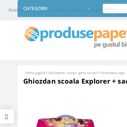
CATEGORII
Acest site foloseste cookie-uri pentru a imbunatati experien
Prima pagină
Ghiozdane, rucsaci, genti scolare
Ghiozdane Lego
Ghiozdan scoala Explorer + sac