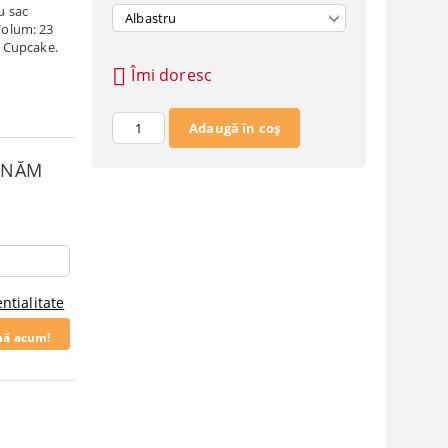
u sac
 Volum: 23
s Cupcake.
Îmi doresc
SUNĂM
ntialitate