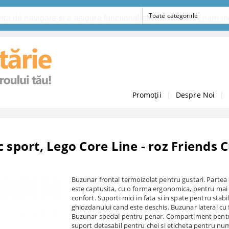
ta de navigare si a asigura functionalitati aditionale.
Learn m
Promoții
|
Despre Noi
|
 sport, Lego Core Line - roz Friends
Buzunar frontal termoizolat pentru gustari. Partea
este captusita, cu o forma ergonomica, pentru mai
confort. Suporti mici in fata si in spate pentru stabi
ghiozdanului cand este deschis. Buzunar lateral cu
Buzunar special pentru penar. Compartiment pentr
suport detasabil pentru chei si eticheta pentru nu