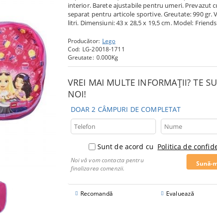
interior. Barete ajustabile pentru umeri. Prevazut c
separat pentru articole sportive. Greutate: 990 gr.
litri. Dimensiuni: 43 x 28,5 x 19,5 cm. Model: Friend
Producător:
Lego
Cod:
LG-20018-1711
Greutate:
0.000
Kg
VREI MAI MULTE INFORMAȚII? TE 
NOI!
DOAR 2 CÂMPURI DE COMPLETAT
Sunt de acord cu
Politica de confide
Noi vă vom contacta pentru
finalizarea comenzii.
Recomandă
Evaluează