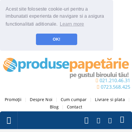
Acest site foloseste cookie-uri pentru a
imbunatati experienta de navigare si a asigura
functionalitati aditionale.
Learn more
OK!
021.210.46.31
0723.568.425
Promoții
|
Despre Noi
|
Cum cumpar
|
Livrare si plata
|
Blog
|
Contact