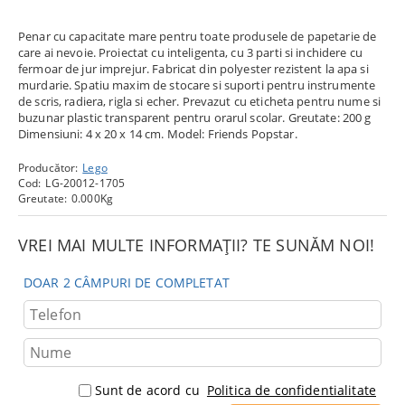
Penar cu capacitate mare pentru toate produsele de papetarie de
care ai nevoie. Proiectat cu inteligenta, cu 3 parti si inchidere cu
fermoar de jur imprejur. Fabricat din polyester rezistent la apa si
murdarie. Spatiu maxim de stocare si suporti pentru instrumente
de scris, radiera, rigla si echer. Prevazut cu eticheta pentru nume si
buzunar plastic transparent pentru orarul scolar. Greutate: 200 g
Dimensiuni: 4 x 20 x 14 cm. Model: Friends Popstar.
Producător:
Lego
Cod:
LG-20012-1705
Greutate:
0.000
Kg
VREI MAI MULTE INFORMAȚII? TE SUNĂM NOI!
DOAR 2 CÂMPURI DE COMPLETAT
Sunt de acord cu
Politica de confidentialitate