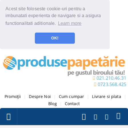
Acest site foloseste cookie-uri pentru a
imbunatati experienta de navigare si a asigura
functionalitati aditionale.
Learn more
OK!
021.210.46.31
0723.568.425
Promoții
|
Despre Noi
|
Cum cumpar
|
Livrare si plata
|
Blog
|
Contact