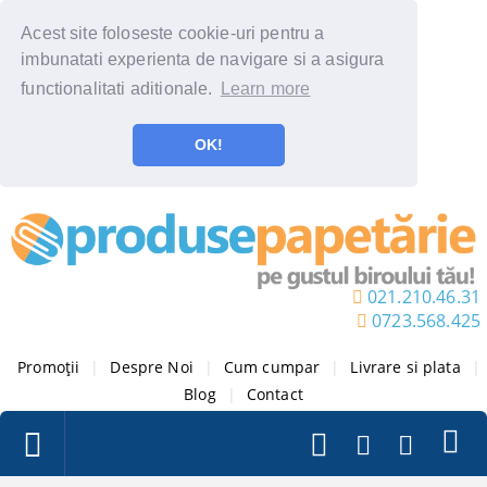
Acest site foloseste cookie-uri pentru a
imbunatati experienta de navigare si a asigura
functionalitati aditionale.
Learn more
OK!
021.210.46.31
0723.568.425
Promoții
|
Despre Noi
|
Cum cumpar
|
Livrare si plata
|
Blog
|
Contact