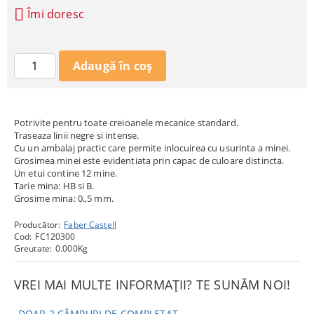
Îmi doresc
Potrivite pentru toate creioanele mecanice standard.
Traseaza linii negre si intense.
Cu un ambalaj practic care permite inlocuirea cu usurinta a minei.
Grosimea minei este evidentiata prin capac de culoare distincta.
Un etui contine 12 mine.
Tarie mina: HB si B.
Grosime mina: 0.,5 mm.
Producător:
Faber Castell
Cod:
FC120300
Greutate:
0.000
Kg
VREI MAI MULTE INFORMAȚII? TE SUNĂM NOI!
DOAR 2 CÂMPURI DE COMPLETAT