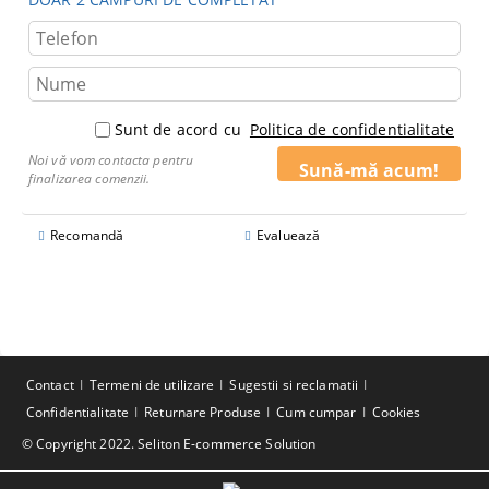
Sunt de acord cu
Politica de confidentialitate
Noi vă vom contacta pentru
finalizarea comenzii.
Recomandă
Evaluează
Contact
Termeni de utilizare
Sugestii si reclamatii
Confidentialitate
Returnare Produse
Cum cumpar
Cookies
© Copyright 2022. Seliton E-commerce Solution