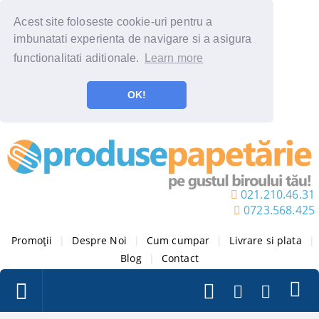
Acest site foloseste cookie-uri pentru a
imbunatati experienta de navigare si a asigura
functionalitati aditionale.
Learn more
OK!
021.210.46.31
0723.568.425
Promoții
|
Despre Noi
|
Cum cumpar
|
Livrare si plata
|
Blog
|
Contact