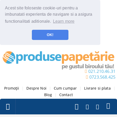
Acest site foloseste cookie-uri pentru a
imbunatati experienta de navigare si a asigura
functionalitati aditionale.
Learn more
OK!
021.210.46.31
0723.568.425
Promoții
|
Despre Noi
|
Cum cumpar
|
Livrare si plata
|
Blog
|
Contact