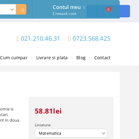
Contul meu
0
ore
OK!
Creează cont
021.210.46.31
0723.568.425
Cum cumpar
|
Livrare si plata
|
Blog
|
Contact
romie si
58.81lei
tari.
rit in doua
Liniatura: