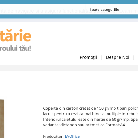
ta de navigare si a asigura functionalitati aditionale.
Learn m
Promoții
|
Despre Noi
|
Coperta din carton cretat de 150 gr/mp tipari polic
lacuit pentru a rezista mai bine la multiple intrebuin
Interiorul caietului este din hartie de 60 gr/mp, tipa
variante: dictando sau aritmetica.Format:A4
Producător:
EVOffice