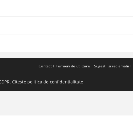
Contact
Termeni de utilizare
Sugestii si reclamatii
GDPR.
Citeste politica de confidentialitate