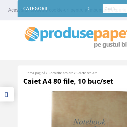
CATEGORII
Acest site foloseste cookie-uri pentru a imbunatati experien
Prima pagină
Rechizite scolare
Caiete scolare
Caiet A4 80 file, 10 buc/set