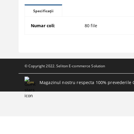
Specificații
Numar coli:
80 file
© Copyright 2022. Seliton E-commerce Solution
Magazinul nostru respecta 100% prevederile 
GDPR