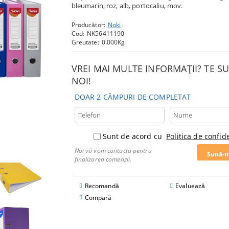
bleumarin, roz, alb, portocaliu, mov.
Producător:
Noki
Cod:
NK56411190
Greutate:
0.000
Kg
VREI MAI MULTE INFORMAȚII? TE 
NOI!
DOAR 2 CÂMPURI DE COMPLETAT
Sunt de acord cu
Politica de confide
Noi vă vom contacta pentru
finalizarea comenzii.
Recomandă
Evaluează
Compară