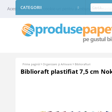
CATEGORII
Acest site foloseste cookie-uri pentru a imbunatati experien
Prima pagină
Organizare şi Arhivare
Bibliorafturi
Biblioraft plastifiat 7,5 cm No