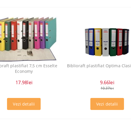
oraft plastifiat 7,5 cm Esselte
Biblioraft plastifiat Optima Clas
Economy
17.98lei
9.66lei
10.37lei
Vezi detalii
Vezi detalii