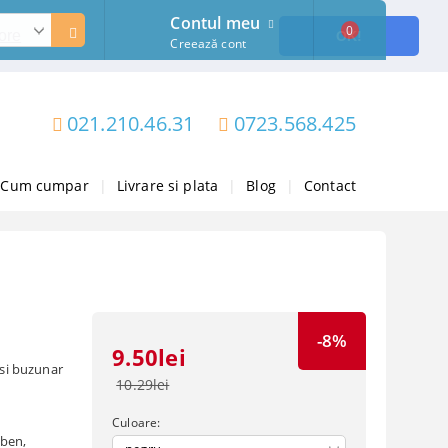
Contul meu
0
ore
OK!
Creează cont
021.210.46.31
0723.568.425
Cum cumpar
|
Livrare si plata
|
Blog
|
Contact
-8%
9.50lei
 si buzunar
10.29lei
Culoare:
lben,