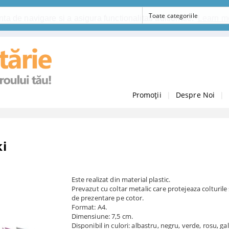
ta de navigare si a asigura functionalitati aditionale.
Learn m
Promoții
|
Despre Noi
|
ki
Este realizat din material plastic.
Prevazut cu coltar metalic care protejeaza colturile
de prezentare pe cotor.
Format: A4.
Dimensiune: 7,5 cm.
Disponibil in culori: albastru, negru, verde, rosu, ga