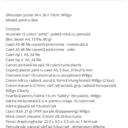
Ghiozdan școlar 34 x 26 x 16cm, Willgo
Model: pentru fete
Conține:
Acuarele 12 culori "artist", paletă mică cu pensulă
Bloc desen A4, 15 file, 80 gr
Caiet A5 48 file copertă policromie - matematică
Caiet A5 48 file copertă policromie - velin
Caiet tip I, A5, 24 file
Caiet tip II, A5, 24 file
Carioci pe bază de apă 18 culori/cutie plastic
Coperți plastic pentru caiet A5, 5 buc, 319x216 mm
Creioane mari 18 culori/cutie cu ascuțitoare Willgo
Creion HB cu radieră, ascuțit, formă triunghiulară Willgo (2 buc)
Creion mecanic 0.7mm, vârf retractabil, grip, radieră încorporată
Willgo Clearly
Foarfecă pentru hârtie 13 cm "Safety" din plastic, Willgo
Hârtie A4 buretată E.V.A. pentru colaje, 10 culori/set
Hârtie glasată A4 10culori/set
Lipici stick 21 gr (PVP purple disappearing) Willgo
Mină creion mecanic 0.5mm 2B 20 buc/cutie
Penar dreptunghiular 22.5 x 9.5 x 3.5 cm cu 1 fermoar
Pensule păr natural vârf lat 6 buc/set - dimensiuni diferite