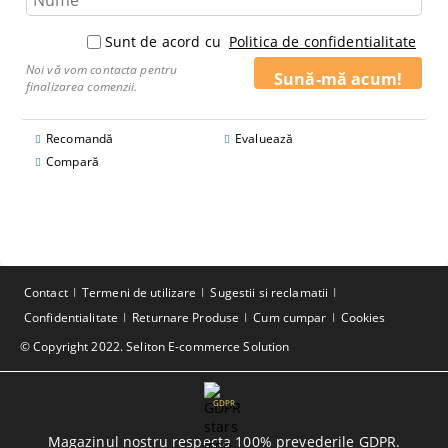
Sunt de acord cu
Politica de confidentialitate
Noi vă vom contacta pentru
finalizarea comenzii.
Recomandă
Evaluează
Compară
Contact
Termeni de utilizare
Sugestii si reclamatii
Confidentialitate
Returnare Produse
Cum cumpar
Cookies
© Copyright 2022. Seliton E-commerce Solution
GDPR
Magazinul nostru respecta 100% prevederile GDPR.