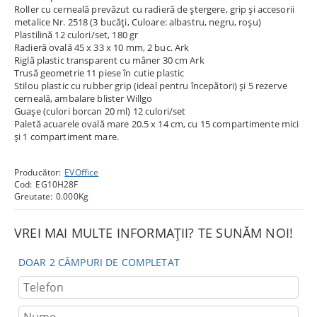
Roller cu cerneală prevăzut cu radieră de ștergere, grip și accesorii
metalice Nr. 2518 (3 bucăți, Culoare: albastru, negru, roșu)
Plastilină 12 culori/set, 180 gr
Radieră ovală 45 x 33 x 10 mm, 2 buc. Ark
Riglă plastic transparent cu mâner 30 cm Ark
Trusă geometrie 11 piese în cutie plastic
Stilou plastic cu rubber grip (ideal pentru începători) și 5 rezerve
cerneală, ambalare blister Willgo
Guașe (culori borcan 20 ml) 12 culori/set
Paletă acuarele ovală mare 20.5 x 14 cm, cu 15 compartimente mici
și 1 compartiment mare.
Producător:
EVOffice
Cod:
EG10H28F
Greutate:
0.000
Kg
VREI MAI MULTE INFORMAȚII? TE SUNĂM NOI!
DOAR 2 CÂMPURI DE COMPLETAT