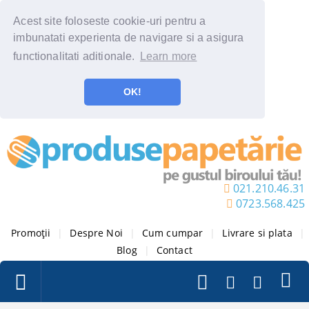
Acest site foloseste cookie-uri pentru a
imbunatati experienta de navigare si a asigura
functionalitati aditionale.
Learn more
OK!
021.210.46.31
0723.568.425
Promoții
|
Despre Noi
|
Cum cumpar
|
Livrare si plata
|
Blog
|
Contact