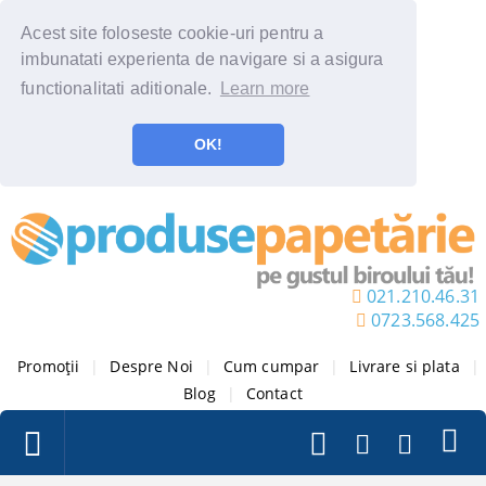
Acest site foloseste cookie-uri pentru a
imbunatati experienta de navigare si a asigura
functionalitati aditionale.
Learn more
OK!
021.210.46.31
0723.568.425
Promoții
|
Despre Noi
|
Cum cumpar
|
Livrare si plata
|
Blog
|
Contact