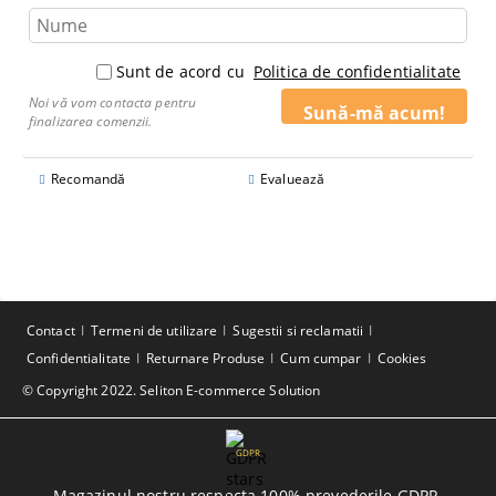
Sunt de acord cu
Politica de confidentialitate
Noi vă vom contacta pentru
finalizarea comenzii.
Recomandă
Evaluează
Contact
Termeni de utilizare
Sugestii si reclamatii
Confidentialitate
Returnare Produse
Cum cumpar
Cookies
© Copyright 2022. Seliton E-commerce Solution
GDPR
Magazinul nostru respecta 100% prevederile GDPR.