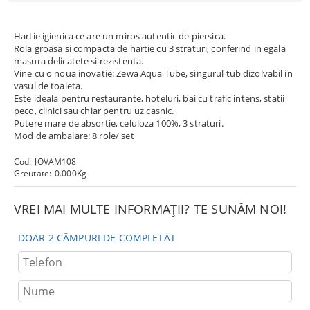
Hartie igienica ce are un miros autentic de piersica.
Rola groasa si compacta de hartie cu 3 straturi, conferind in egala
masura delicatete si rezistenta.
Vine cu o noua inovatie: Zewa Aqua Tube, singurul tub dizolvabil in
vasul de toaleta.
Este ideala pentru restaurante, hoteluri, bai cu trafic intens, statii
peco, clinici sau chiar pentru uz casnic.
Putere mare de absortie, celuloza 100%, 3 straturi.
Mod de ambalare: 8 role/ set
Cod:
JOVAM108
Greutate:
0.000
Kg
VREI MAI MULTE INFORMAȚII? TE SUNĂM NOI!
DOAR 2 CÂMPURI DE COMPLETAT