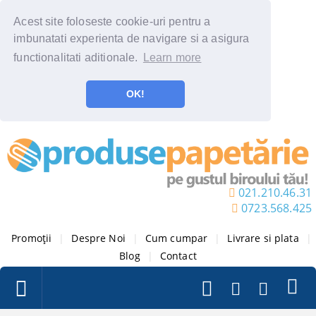
Acest site foloseste cookie-uri pentru a
imbunatati experienta de navigare si a asigura
functionalitati aditionale.
Learn more
OK!
021.210.46.31
0723.568.425
Promoții
|
Despre Noi
|
Cum cumpar
|
Livrare si plata
|
Blog
|
Contact