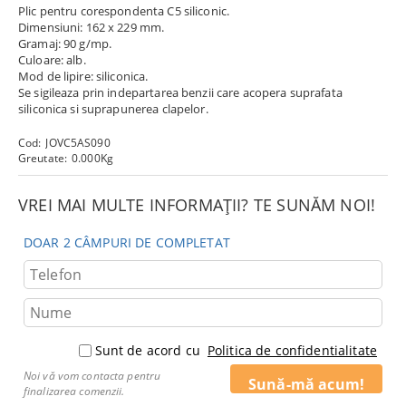
Plic pentru corespondenta C5 siliconic.
Dimensiuni: 162 x 229 mm.
Gramaj: 90 g/mp.
Culoare: alb.
Mod de lipire: siliconica.
Se sigileaza prin indepartarea benzii care acopera suprafata
siliconica si suprapunerea clapelor.
Cod:
JOVC5AS090
Greutate:
0.000
Kg
VREI MAI MULTE INFORMAȚII? TE SUNĂM NOI!
DOAR 2 CÂMPURI DE COMPLETAT
Sunt de acord cu
Politica de confidentialitate
Noi vă vom contacta pentru
finalizarea comenzii.