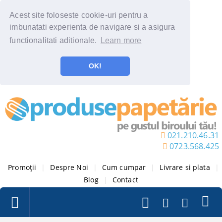
Acest site foloseste cookie-uri pentru a
imbunatati experienta de navigare si a asigura
functionalitati aditionale.
Learn more
OK!
021.210.46.31
0723.568.425
Promoții
|
Despre Noi
|
Cum cumpar
|
Livrare si plata
|
Blog
|
Contact