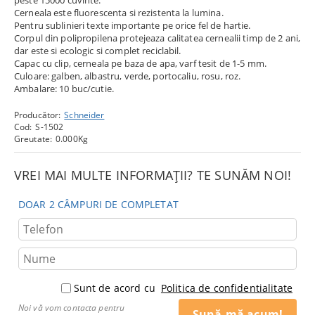
peste 15000 cuvinte.
Cerneala este fluorescenta si rezistenta la lumina.
Pentru sublinieri texte importante pe orice fel de hartie.
Corpul din polipropilena protejeaza calitatea cernealii timp de 2 ani,
dar este si ecologic si complet reciclabil.
Capac cu clip, cerneala pe baza de apa, varf tesit de 1-5 mm.
Culoare: galben, albastru, verde, portocaliu, rosu, roz.
Ambalare: 10 buc/cutie.
Producător:
Schneider
Cod:
S-1502
Greutate:
0.000
Kg
VREI MAI MULTE INFORMAȚII? TE SUNĂM NOI!
DOAR 2 CÂMPURI DE COMPLETAT
Sunt de acord cu
Politica de confidentialitate
Noi vă vom contacta pentru