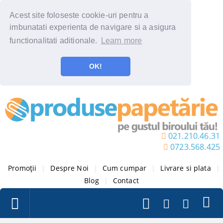
Acest site foloseste cookie-uri pentru a
imbunatati experienta de navigare si a asigura
functionalitati aditionale.
Learn more
OK!
021.210.46.31
0723.568.425
Promoții
|
Despre Noi
|
Cum cumpar
|
Livrare si plata
|
Blog
|
Contact