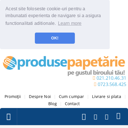
Acest site foloseste cookie-uri pentru a
imbunatati experienta de navigare si a asigura
functionalitati aditionale.
Learn more
OK!
021.210.46.31
0723.568.425
Promoții
|
Despre Noi
|
Cum cumpar
|
Livrare si plata
|
Blog
|
Contact