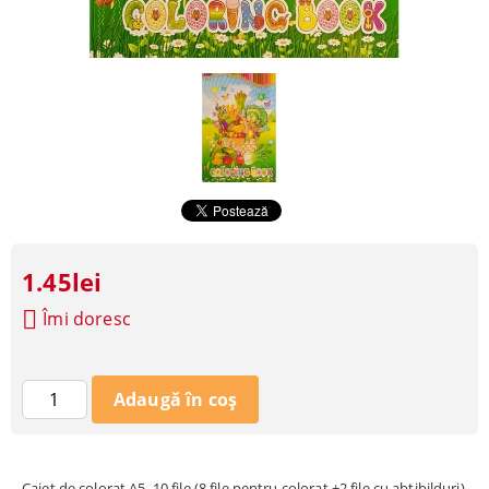
1.45lei
Îmi doresc
Caiet de colorat A5, 10 file (8 file pentru colorat +2 file cu abtibilduri)