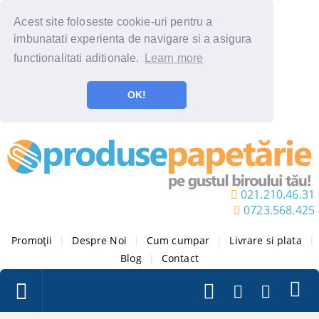
Acest site foloseste cookie-uri pentru a
imbunatati experienta de navigare si a asigura
functionalitati aditionale.
Learn more
OK!
021.210.46.31
0723.568.425
Promoții
|
Despre Noi
|
Cum cumpar
|
Livrare si plata
|
Blog
|
Contact