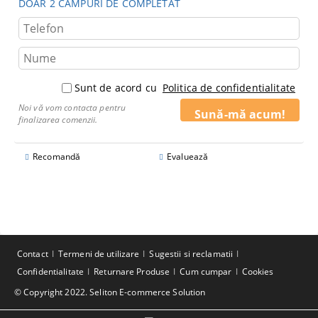
DOAR 2 CÂMPURI DE COMPLETAT
Sunt de acord cu
Politica de confidentialitate
Noi vă vom contacta pentru
finalizarea comenzii.
Recomandă
Evaluează
Contact
Termeni de utilizare
Sugestii si reclamatii
Confidentialitate
Returnare Produse
Cum cumpar
Cookies
© Copyright 2022. Seliton E-commerce Solution