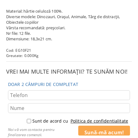
Material: hârtie celuloză 100%.
Diverse modele: Dinozauri, Orașul, Animale, Târg de distracții,
Obiectele copiilor
Vârsta recomandată: preșcolari.
Nr file: 12 file.
Dimensiune: 18,3x21 cm.
Cod:
EG10F21
Greutate:
0.000
Kg
VREI MAI MULTE INFORMAȚII? TE SUNĂM NOI!
DOAR 2 CÂMPURI DE COMPLETAT
Sunt de acord cu
Politica de confidentialitate
Noi vă vom contacta pentru
finalizarea comenzii.