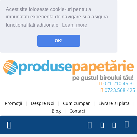
Acest site foloseste cookie-uri pentru a
imbunatati experienta de navigare si a asigura
functionalitati aditionale.
Learn more
OK!
021.210.46.31
0723.568.425
Promoții
|
Despre Noi
|
Cum cumpar
|
Livrare si plata
|
Blog
|
Contact