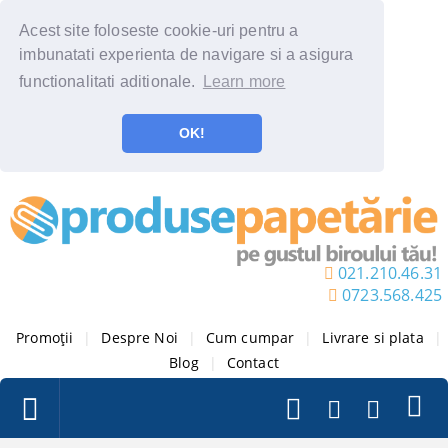
Acest site foloseste cookie-uri pentru a
imbunatati experienta de navigare si a asigura
functionalitati aditionale.
Learn more
OK!
021.210.46.31
0723.568.425
Promoții
|
Despre Noi
|
Cum cumpar
|
Livrare si plata
|
Blog
|
Contact